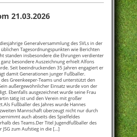
m 21.03.2026
diesjährige Generalversammlung des SVLs in der
 üblichen Tagesordnungspunkten wie Berichten
ht standen insbesondere die Ehrungen verdienter
e ganz besondere Auszeichnung erhielt Alfons
wurde. Seit beeindruckenden 35 Jahren engagiert er
ägt damit Generationen junger Fußballer.
eil des Greenkeeper-Teams und unterstützt den
 Sein außergewöhnlicher Einsatz wurde von der
t. Ebenfalls ausgezeichnet wurde seine Frau
ärtin tätig ist und den Verein mit großer
zt.Als Fußballer des Jahres wurde Hannes
 zweiten Mannschaft überzeugt nicht nur durch
bernimmt auch abseits des Spielfeldes
halb des Teams.Der Titel Jugendfußballer des
r JSG zum Aufstieg in die […]