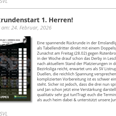
 SVL
rundenstart 1. Herren!
lt am: 24. Februar, 2026
Eine spannende Rückrunde in der Emslandli
als Tabellendritter direkt mit einem Doppel
Zunächst am Freitag (28.02) gegen Rütenbr
in der Woche drauf schon das Derby in Lesch
nach aktuellem Stand der Platzierungen in de
Bezirksliga reicht, erwartet uns als SV Listr
Duellen, die reichlich Spannung versprechen
komplizierten Vorbereitung ist es schwer e
steht. Sicher ist jedoch, dass die drei nun s
und Jan schon jetzt eine Verstärkung darste
qualitativ sehr gut tun!Tragt euch die Term
als auch heim dabei & unterstützt unsere Ju
 SVL