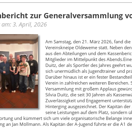
bericht zur Generalversammlung vo
t am: 3. April, 2026
Am Samstag, den 21. März 2026, fand die 
Vereinskneipe Oldeweme statt. Neben den
aus den Abteilungen und dem Kassenberic
Mitglieder im Mittelpunkt des Abends.Ein
Duitz, der als Sportler des Jahres geehrt 
sich unermüdlich als Jugendtrainer und pr
Darüber hinaus ist er ein fester Bestandt
Verein in zahlreichen weiteren Bereichen.
Versammlung mit großem Applaus gewürdig
Silvia Duitz, die seit 30 Jahren als Kassenw
Zuverlässigkeit und Engagement unterstüt
Hinterging ausgezeichnet. Der Kapitän der
seine Leistungen auf dem Platz, sondern ü
rtung und kümmert sich um viele organisatorische Belange inner
ing an Jan Möllmann. Als Kapitän der A-Jugend führte er die A1 de