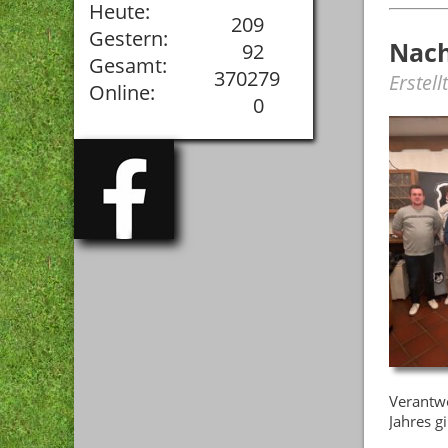
Heute:
209
Gestern:
Nach
92
Gesamt:
370279
Erstell
Online:
0
Verantwo
Jahres g