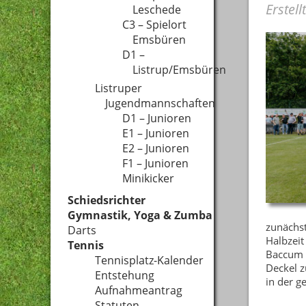
Erstell
Leschede
C3 – Spielort
Emsbüren
D1 –
Listrup/Emsbüren
Listruper
Jugendmannschaften
D1 – Junioren
E1 – Junioren
E2 – Junioren
F1 – Junioren
Minikicker
Schiedsrichter
Gymnastik, Yoga & Zumba
zunächst
Darts
Halbzeit
Tennis
Baccum u
Tennisplatz-Kalender
Deckel 
Entstehung
in der g
Aufnahmeantrag
Statuten