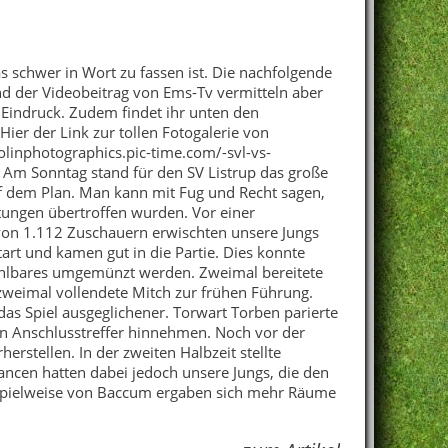
as schwer in Wort zu fassen ist. Die nachfolgende
nd der Videobeitrag von Ems-Tv vermitteln aber
 Eindruck. Zudem findet ihr unten den
Hier der Link zur tollen Fotogalerie von
olinphotographics.pic-time.com/-svl-vs-
 Am Sonntag stand für den SV Listrup das große
uf dem Plan. Man kann mit Fug und Recht sagen,
tungen übertroffen wurden. Vor einer
von 1.112 Zuschauern erwischten unsere Jungs
art und kamen gut in die Partie. Dies konnte
ählbares umgemünzt werden. Zweimal bereitete
 zweimal vollendete Mitch zur frühen Führung.
as Spiel ausgeglichener. Torwart Torben parierte
en Anschlusstreffer hinnehmen. Noch vor der
erstellen. In der zweiten Halbzeit stellte
ncen hatten dabei jedoch unsere Jungs, die den
 Spielweise von Baccum ergaben sich mehr Räume