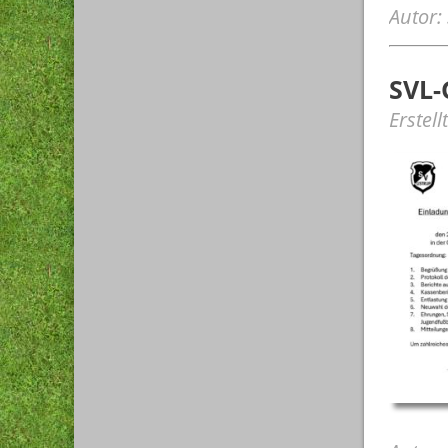
Autor:
SVL-
Erstel