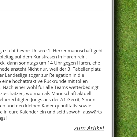
ga steht bevor: Unsere 1. Herrenmannschaft geht
spieltag auf dem Kunstrasen in Haren rein.
ock, dann sonntags um 14 Uhr gegen Haren, ehe
ede ansteht.Nicht nur, weil der 3. Tabellenplatz
r Landesliga sogar zur Relegation in die
up eine hochattraktive Rückrunde mit tollen
. Nach einer wohl für alle Teams wetterbedingt
inzuschätzen, wo man als Mannschaft aktuell
pielberechtigten Jungs aus der A1 Gerrit, Simon
llen und den kleinen Kader quantitativ sowie
ine in eure Kalender ein und seid sowohl auswärts
ngs!
zum Artikel