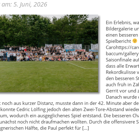
t am: 5. Juni, 2026
Ein Erlebnis, w
Bildergalerie u
einen besseren
Spielbericht
Carohttps://car
baccum/gallery
Saisonfinale a
dass alle Erwar
Rekordkulisse 
den besseren St
auch früh in Z
Gerrit vor und
Danach wurde d
 noch aus kurzer Distanz, musste dann in der 42. Minute aber d
 konnte Cedric Lölfing jedoch den alten Zwei-Tore-Abstand wiederh
m, wodurch ein ausgeglichenes Spiel entstand. Die besseren Cha
zunächst noch nicht draufmachen wollten. Durch die offensivere
egnerischen Hälfte, die Paul perfekt für […]