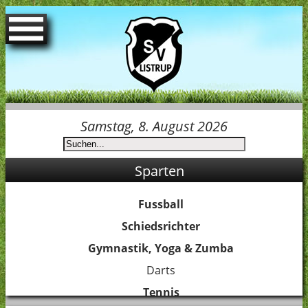
Startseite
Spielpläne
Samstag, 8. August 2026
Termine
Sparten
Der Verein
Fussball
Jubiläum 75 Jahre SVL
Schiedsrichter
Gymnastik, Yoga & Zumba
Sponsoren
Darts
Tennis
Ansprechpartner Jugend