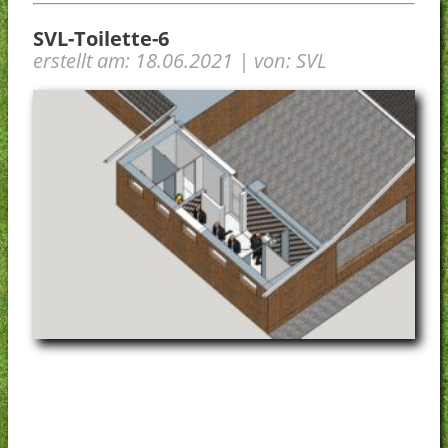
Sportkegeln
SVL-Toilette-6
Vorstand
SVL-Fanshop
erstellt am: 18.06.2021 | von: SVL
Datenschutz
Facebook-Seite SVL
Sonstiges
Cookie-Richtlinie (EU)