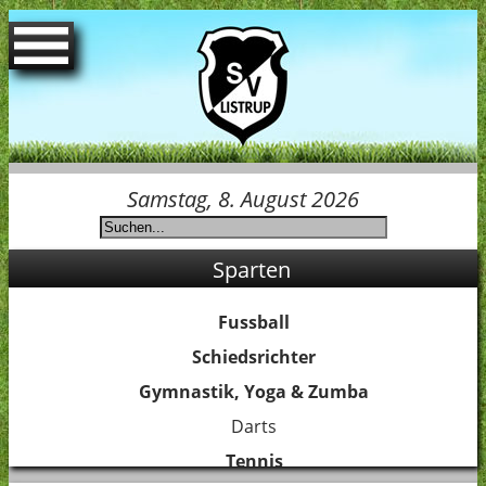
Startseite
Spielpläne
Samstag, 8. August 2026
Termine
Sparten
Der Verein
Fussball
Jubiläum 75 Jahre SVL
Schiedsrichter
Gymnastik, Yoga & Zumba
Sponsoren
Darts
Tennis
Ansprechpartner Jugend