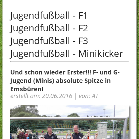
Sportkegeln
Jugendfußball - F1
Vorstand
SVL-Fanshop
Datenschutz
Jugendfußball - F2
Facebook-Seite SVL
Sonstiges
Jugendfußball - F3
Cookie-Richtlinie (EU)
Jugendfußball - Minikicker
Und schon wieder Erster!!! F- und G-
Jugend (Minis) absolute Spitze in
Emsbüren!
erstellt am: 20.06.2016 | von: AT