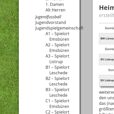
1. Damen
Heim
Alt Herren
erstel
Jugendfussball
Jugendvorstand
Jugendspielgemeinschaft
A1 – Spielort
Emsbüren
A2 – Spielort
Emsbüren
A3 – Spielort
Listrup
B1 – Spielort
Leschede
B2 – Spielort
Leschede
B3 – Spielort
weitere
Leschede
den uns
C1 – Spielort
das (na
Emsbüren
größten
C2 – Spielort