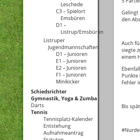
5 Parti
Leschede
C3 – Spielort
Gelingt
Emsbüren
den Ab
D1 –
Listrup/Emsbüren
Listruper
Auch fü
Jugendmannschaften
siegte z
D1 – Junioren
einem H
E1 – Junioren
E2 – Junioren
Ebenfal
F1 – Junioren
Punkte 
Minikicker
Fehler 
Schiedsrichter
Gymnastik, Yoga & Zumba
Darts
Bis spä
Tennis
Tennisplatz-Kalender
Entstehung
#Nurde
Aufnahmeantrag
Statuten