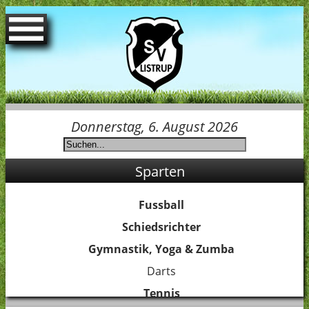
Startseite
Spielpläne
Donnerstag, 6. August 2026
Termine
Sparten
Der Verein
Fussball
Jubiläum 75 Jahre SVL
Schiedsrichter
Gymnastik, Yoga & Zumba
Sponsoren
Darts
Tennis
Ansprechpartner Jugend