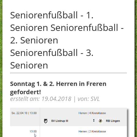
Sportkegeln
Seniorenfußball - 1.
Vorstand
SVL-Fanshop
Datenschutz
Senioren Seniorenfußball -
Facebook-Seite SVL
Sonstiges
2. Senioren
Cookie-Richtlinie (EU)
Seniorenfußball - 3.
Senioren
Sonntag 1. & 2. Herren in Freren
gefordert!
erstellt am: 19.04.2018 | von: SVL