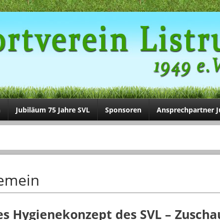
n
Jubiläum 75 Jahre SVL
Sponsoren
Ansprechpartner 
gemein
s Hygienekonzept des SVL – Zuscha