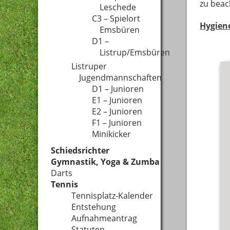
zu beac
Leschede
C3 – Spielort
Hygiene
Emsbüren
D1 –
Listrup/Emsbüren
Listruper
Jugendmannschaften
D1 – Junioren
E1 – Junioren
E2 – Junioren
F1 – Junioren
Minikicker
Schiedsrichter
Gymnastik, Yoga & Zumba
Darts
Tennis
Tennisplatz-Kalender
Entstehung
Aufnahmeantrag
Statuten