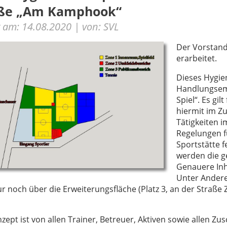
aße „Am Kamphook“
lt am: 14.08.2020 | von: SVL
Der Vorstand
erarbeitet.
Dieses Hygie
Handlungsemp
Spiel“. Es gi
hiermit im 
Tätigkeiten 
Regelungen f
Sportstätte 
werden die g
Genauere Inh
Unter Andere
r noch über die Erweiterungsfläche (Platz 3, an der Straß
zept ist von allen Trainer, Betreuer, Aktiven sowie allen 