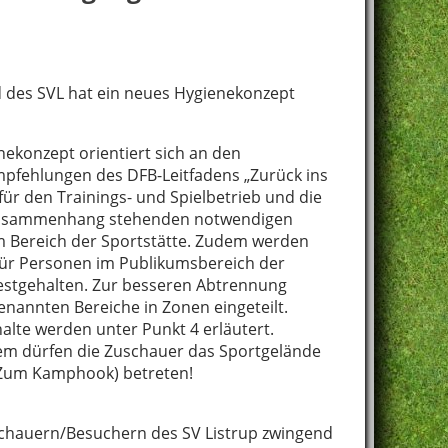
 des SVL hat ein neues Hygienekonzept
nekonzept orientiert sich an den
fehlungen des DFB-Leitfadens „Zurück ins
lt für den Trainings- und Spielbetrieb und die
Zusammenhang stehenden notwendigen
im Bereich der Sportstätte. Zudem werden
ür Personen im Publikumsbereich der
festgehalten. Zur besseren Abtrennung
enannten Bereiche in Zonen eingeteilt.
alte werden unter Punkt 4 erläutert.
m dürfen die Zuschauer das Sportgelände
e Zum Kamphook) betreten!
Zuschauern/Besuchern des SV Listrup zwingend